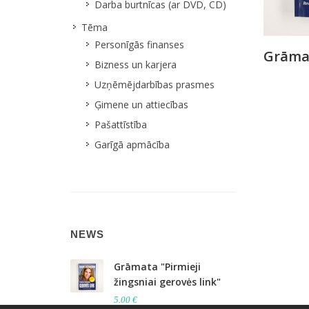
Darba burtnīcas (ar DVD, CD)
Tēma
Personīgās finanses
Grāmat
Bizness un karjera
Uzņēmējdarbības prasmes
Ģimene un attiecības
Pašattīstība
Garīgā apmācība
NEWS
Grāmata "Pirmieji
žingsniai gerovės link"
5.00 €