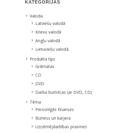
KATEGORIJAS
Valoda
Latviešu valodā
Krievu valodā
Angļu valodā
Lietuviešu valodā
Produkta tips
Grāmatas
CD
DVD
Darba burtnīcas (ar DVD, CD)
Tēma
Personīgās finanses
Bizness un karjera
Uzņēmējdarbības prasmes