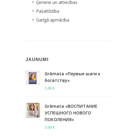
Ģimene un attiecības
Pašattīstība
Garīgā apmācība
JAUNUMI
Grāmata «Первые шаги к
богатству»
5.00 €
Grāmata «ВОСПИТАНИЕ
УСПЕШНОГО НОВОГО
ПОКОЛЕНИЯ​»
5.00 €